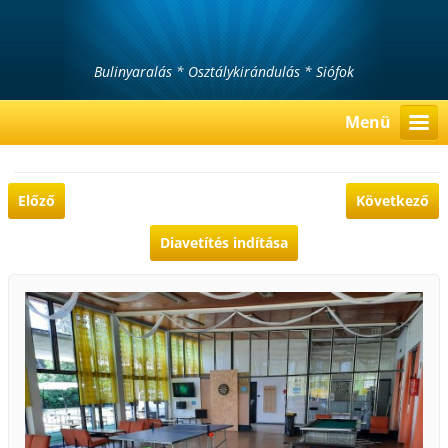
Bulinyaralás * Osztálykirándulás * Siófok
Menü
Előző
Következő
Diavetítés indítása