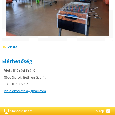
Vissza
Elérhetőség
Viola Ifjúsági Szálló
8600 Siófok, Bethlen G. u. 1.
+36 20 397 5892
violalok
osiofok@
gmail.co
m
Standard nézet
To Top