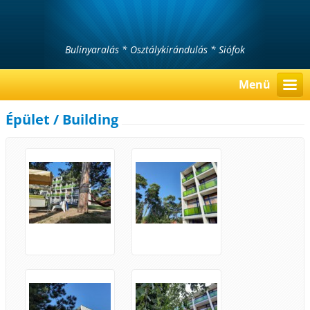
Bulinyaralás * Osztálykirándulás * Siófok
Menü
Épület / Building