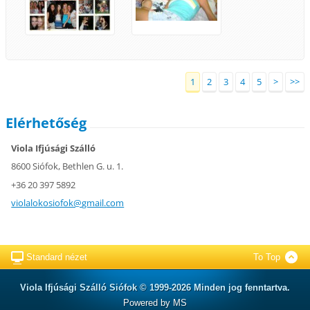
1
2
3
4
5
>
>>
Elérhetőség
Viola Ifjúsági Szálló
8600 Siófok, Bethlen G. u. 1.
+36 20 397 5892
violalok
osiofok@
gmail.co
m
Standard nézet
To Top
Viola Ifjúsági Szálló Siófok © 1999-2026 Minden jog fenntartva.
Powered by MS