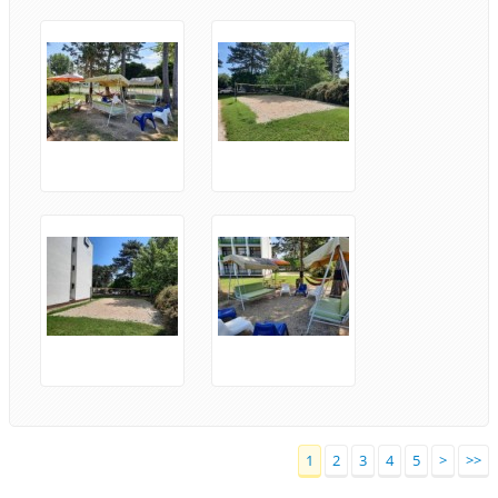
1
2
3
4
5
>
>>