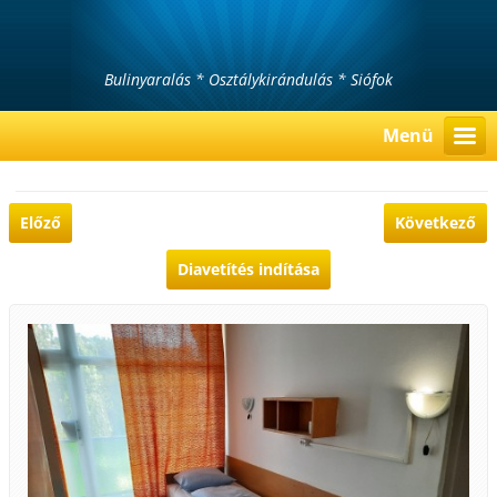
Bulinyaralás * Osztálykirándulás * Siófok
Menü
Előző
Következő
Diavetítés indítása