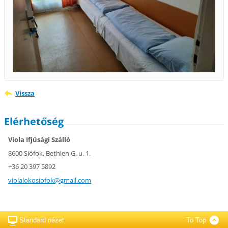
Vissza
Elérhetőség
Viola Ifjúsági Szálló
8600 Siófok, Bethlen G. u. 1.
+36 20 397 5892
violalok
osiofok@
gmail.co
m
Standard nézet
To Top