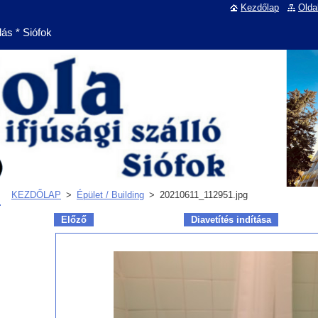
Kezdőlap
Olda
lás * Siófok
KEZDŐLAP
>
Épület / Building
>
20210611_112951.jpg
Előző
Diavetítés indítása