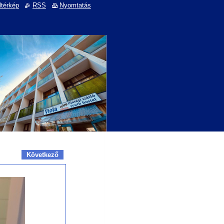
ltérkép
RSS
Nyomtatás
Következő