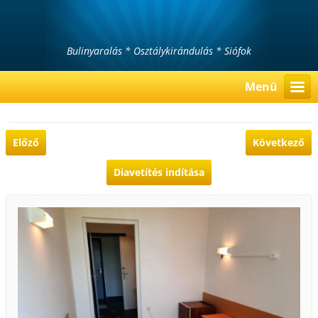
Bulinyaralás * Osztálykirándulás * Siófok
Menü
Előző
Következő
Diavetítés indítása