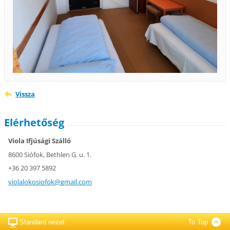
Vissza
Elérhetőség
Viola Ifjúsági Szálló
8600 Siófok, Bethlen G. u. 1.
+36 20 397 5892
violalok
osiofok@
gmail.co
m
Standard nézet
To Top