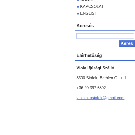
KAPCSOLAT
ENGLISH
Keresés
Elérhetőség
Viola Ifjúsági Szálló
8600 Siófok, Bethlen G. u. 1.
+36 20 397 5892
violalok
osiofok@
gmail.co
m