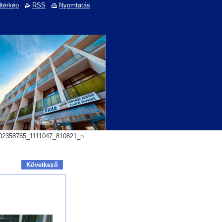
ltérkép
RSS
Nyomtatás
02358765_1111047_810821_n
Következő