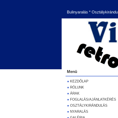
Bulinyaralás * Osztálykirándu
Menü
KEZDŐLAP
RÓLUNK
ÁRAK
FOGLALÁS/AJÁNLATKÉRÉS
OSZTÁLYKIRÁNDULÁS
NYARALÁS
GALÉRIA