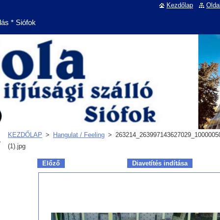
Kezdőlap
Olda
lás * Siófok
KEZDŐLAP
>
Hangulat / Feeling
>
263214_263997143627029_1000005
(1).jpg
Előző
Diavetítés indítása