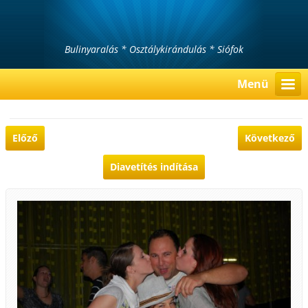
Bulinyaralás * Osztálykirándulás * Siófok
Menü
Előző
Következő
Diavetítés indítása