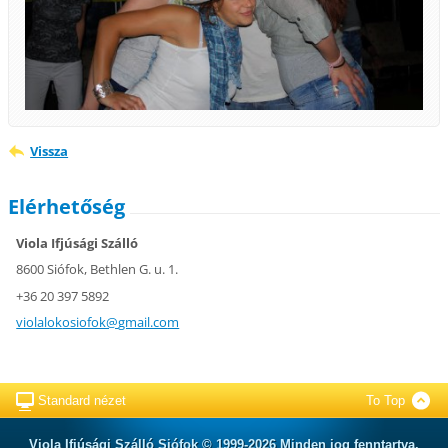
Vissza
Elérhetőség
Viola Ifjúsági Szálló
8600 Siófok, Bethlen G. u. 1.
+36 20 397 5892
violalok
osiofok@
gmail.co
m
Standard nézet
To Top
Viola Ifjúsági Szálló Siófok © 1999-2026 Minden jog fenntartva.