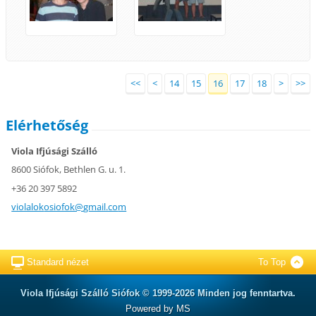
<<
<
14
15
16
17
18
>
>>
Elérhetőség
Viola Ifjúsági Szálló
8600 Siófok, Bethlen G. u. 1.
+36 20 397 5892
violalok
osiofok@
gmail.co
m
Standard nézet
To Top
Viola Ifjúsági Szálló Siófok © 1999-2026 Minden jog fenntartva.
Powered by MS