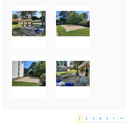
1
2
3
4
5
>
>>