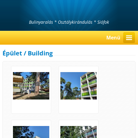
Bulinyaralás * Osztálykirándulás * Siófok
Menü
Épület / Building