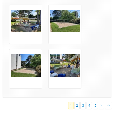
1
2
3
4
5
>
>>