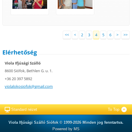
<<
<
2
3
4
5
6
>
>>
Elérhetőség
Viola Ifjúsági Szálló
8600 Siófok, Bethlen G. u. 1.
+36 20 397 5892
violalok
osiofok@
gmail.co
m
Standard nézet
To Top
Viola Ifjúsági Szálló Siófok © 1999-2026 Minden jog fenntartva.
Powered by MS