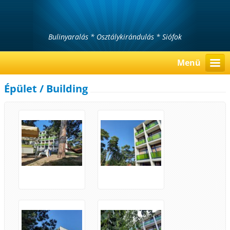
Bulinyaralás * Osztálykirándulás * Siófok
Menü
Épület / Building